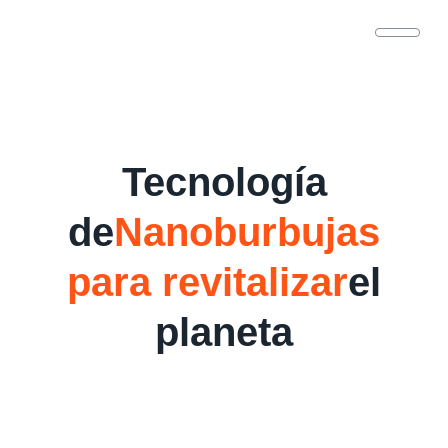
Tecnología
de
Nanoburbujas
para revitalizar
el
planeta