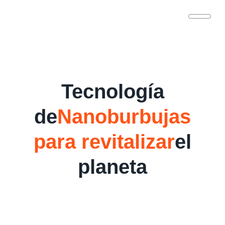
Tecnología
de
Nanoburbujas
para revitalizar
el
planeta